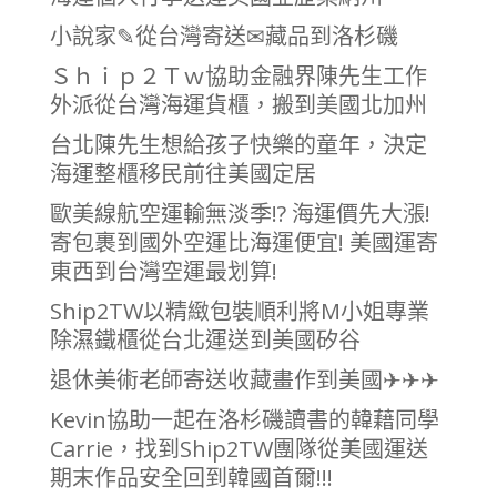
小說家✎從台灣寄送✉︎藏品到洛杉磯
Ｓｈｉｐ２Ｔｗ協助金融界陳先生工作
外派從台灣海運貨櫃，搬到美國北加州
台北陳先生想給孩子快樂的童年，決定
海運整櫃移民前往美國定居
歐美線航空運輸無淡季!? 海運價先大漲!
寄包裹到國外空運比海運便宜! 美國運寄
東西到台灣空運最划算!
Ship2TW以精緻包裝順利將M小姐專業
除濕鐵櫃從台北運送到美國矽谷
退休美術老師寄送收藏畫作到美國✈✈✈
Kevin協助一起在洛杉磯讀書的韓藉同學
Carrie，找到Ship2TW團隊從美國運送
期末作品安全回到韓國首爾!!!