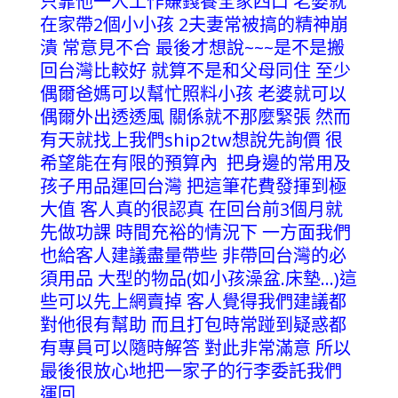
只靠他一人工作賺錢養全家四口
老婆就
在家帶2個小小孩
2夫妻常被搞的精神崩
潰
常意見不合
最後才想說~~~是不是搬
回台灣比較好
就算不是和父母同住
至少
偶爾爸媽可以幫忙照料小孩
老婆就可以
偶爾外出透透風
關係就不那麼緊張
然而
有天就找上我們ship2tw想說先詢價
很
希望能在有限的預算內 把身邊的常用及
孩子用品運回台灣
把這筆花費發揮到極
大值
客人真的很認真
在回台前3個月就
先做功課
時間充裕的情況下
一方面我們
也給客人建議盡量帶些 非帶回台灣的必
須用品
大型的物品(如小孩澡盆.床墊…)這
些可以先上網賣掉
客人覺得我們建議都
對他很有幫助
而且打包時常踫到疑惑都
有專員可以隨時解答
對此非常滿意
所以
最後很放心地把一家子的行李委託我們
運回