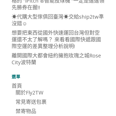
格的 “iPitch ®智能投球機 “一定是遙遙領
先勝券在握!!
☀代購大型傢俱回臺灣☀交給ship2tw準
沒錯☺
想要把東西從國外快速運回台灣但對空
運還不太了解嗎？ 來看看國際快遞跟國
際空運的差異整理分析說明!
離開國際大都會紐約擁抱玫瑰之城Rose
City波特蘭
選單
首頁
關於Fly2TW
常見寄送包裹
禁寄物品