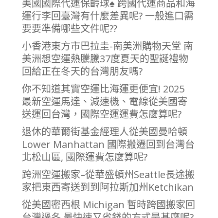
美國國際代運保齡球♠ 跨國代運商品和海
運行李回臺灣有什麼差異呢? 一般進口需
要要準備哪些文件呢??
小香港東方市巴拉圭-南美洲購物天堂 南
美洲想空運熱騰騰37度夏天的聖誕禮物
回給正在冬天的台灣朋友嗎?
你不知道其實空運比海運更便宜! 2025
最新空運馬達、減速機、電線從美國寄
送運回台灣，國際空運運費怎麼算呢?
退休的華爾街基金經理人從美國曼哈頓
Lower Manhattan 國際搬遷回到台灣台
北松山區, 國際運費怎麼算呢?
跨洲空運搬家–從華盛頓州Seattle長途搬
家把東西寄送到到阿拉斯加州Ketchikan
從美國密西根 Michigan 暫時跨國搬家回
台灣過冬 最快速又省錢的方式是甚麼呢?