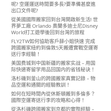
呢? 空運運送時間要多長?要準備甚麼進
出口文件呢?
從美國國際搬家回到台灣開啟新生活! 世
界夢工廠 Orlando 奧蘭多迪士尼Disney
World打工遊學後回到台灣的旅程
FLY2TW如何協助客戶薛小姐快速 完成
跨國搬家紐約到倫敦5天搬遷實戰空運寄
送行李經驗！
美国费城到中国新疆的搬家实战 – 用国
际快递寄留学用品回国内的省钱秘诀！
洛杉磯到釜山的跨國搬家真實記錄 – 物
品空運和通關的經驗教訓！
如何在短時間內從休斯頓搬到多倫多？
國際空運寄送行李的攻略和心得！
從洛杉磯跨國搬家到京都的實際經驗 –