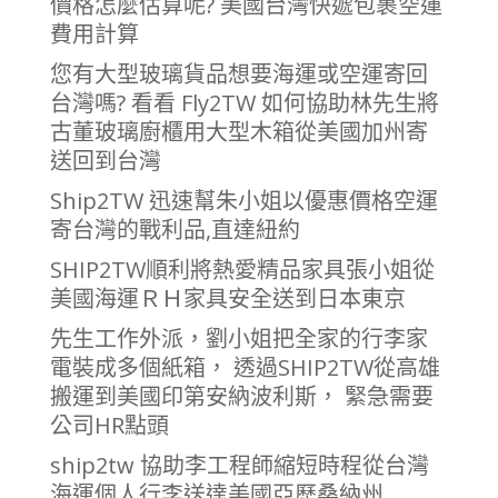
價格怎麼估算呢? 美國台灣快遞包裹空運
費用計算
您有大型玻璃貨品想要海運或空運寄回
台灣嗎? 看看 Fly2TW 如何協助林先生將
古董玻璃廚櫃用大型木箱從美國加州寄
送回到台灣
Ship2TW 迅速幫朱小姐以優惠價格空運
寄台灣的戰利品,直達紐約
SHIP2TW順利將熱愛精品家具張小姐從
美國海運ＲＨ家具安全送到日本東京
先生工作外派，劉小姐把全家的行李家
電裝成多個紙箱， 透過SHIP2TW從高雄
搬運到美國印第安納波利斯， 緊急需要
公司HR點頭
ship2tw 協助李工程師縮短時程從台灣
海運個人行李送達美國亞歷桑納州