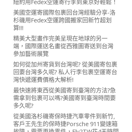
紐約用Fedex空運寄行李到東京好輕鬆！
美國空運寄國際包裹回台灣經驗分享-洛
杉磯用Fedex空運跨國搬家回新竹超划
算!!!
精美大型畫作完美呈現在地球的另一
端，國際運送名畫從西雅圖寄送到台灣
參加藝術展覽
如何從加州寄貨到台灣呢? 從美國寄包裹
回要台灣多久呢? 私人行李包裹空運寄台
灣快遞運費價格大解析!
最快速將東西從美國寄到臺灣的方法?急
需拿到包裹可以嗎?美國寄到臺灣時間要
多久呢?
從美國洛杉磯寄保時捷汽車零件到新竹,
客戶王先生的保時捷Porsche 911變速箱
故障，需要更換零件，Fly2TW花4天時間