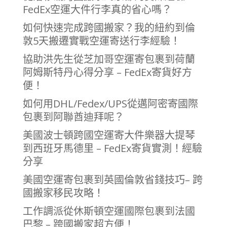
FedEx空運大件行李真的省心嗎？
如何快速完成跨國搬家？我的紐約到倫
敦5天搬遷實戰空運寄送行李經驗！
協助洪先生從芝加哥空運寄包裹到荷蘭
阿姆斯特丹心得分享 – FedEx寄貨好方
便！
如何用DHL/Fedex/UPS從邁阿密寄國際
包裹到阿聯酋迪拜呢？
美國波士頓跨國空運寄大件樂器大提琴
到西班牙馬德里 – FedEx寄貨實測！經驗
分享
美國空運寄包裹到英國倫敦省錢技巧– 跨
國搬家移民攻略！
工作調派從休斯頓空運國際包裹到法國
巴黎 – 跨國搬家超方便！