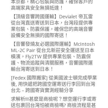
本京都，精心包裝與防護，確保客戶的
高端家具安全無損抵達！
【頂級音響跨國運輸】Devialet 帝瓦雷
從台灣直送寄送到日本，台灣段提供專
業包裝、防震保護，確保您的高端音響
設備安全無損的國際寄送！
【音響發燒友必選國際運輸】McIntosh
ML-2C Pair 從台北新莊安全運送至日本
橫濱，Fly2TW 提供專業包裝、防震保
護、物流追蹤與清關服務，音響國際運
輸台灣寄送到日本！
[Fedex 國際搬家] 從美國波士頓完成學業
後, 用快遞把跨國空運寄送行李回到台灣
台北 – 跨國寄貨實測經驗分享
求解析!!!甚麼是商檢呢？想空運行李或寄
送包裹回台灣怕被商檢嗎? 商檢流程是甚