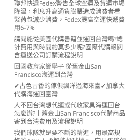
聯邦快遞Fedex警告全球空運及貨運市場
降溫，利息升高通貨膨脹造成消費者看
緊荷包減少消費，Fedex提高空運快遞費
用6-7%
請問能從美國代購書籍並運回台灣嗎?總
計費用與時間約莫多少呢?國際代購報關
含運送公司訂購流程說明
回國教育家鄉學子 從舊金山San
Francisco海運到台灣
✔古色古香的傢俱飄洋過海來臺✔加拿大
代購海運回臺灣
人不回台灣想代運或代收家具海運回台
怎麼辦?丨舊金山San Francisco代購商品
寄到台灣費用及流程說明
我們球隊就是要不斷的精進，用最高規