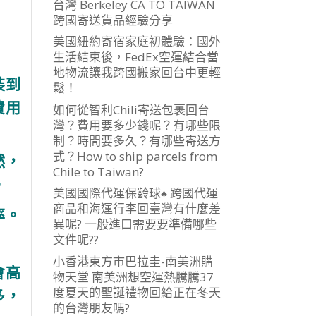
台灣 Berkeley CA TO TAIWAN
跨國寄送貨品經驗分享
美國紐約寄宿家庭初體驗：國外
生活結束後，FedEx空運結合當
地物流讓我跨國搬家回台中更輕
裝到
鬆！
費用
如何從智利Chili寄送包裹回台
灣？費用要多少錢呢？有哪些限
制？時間要多久？有哪些寄送方
式？How to ship parcels from
然，
Chile to Taiwan?
。
美國國際代運保齡球♠ 跨國代運
商品和海運行李回臺灣有什麼差
率。
異呢? 一般進口需要要準備哪些
文件呢??
小香港東方市巴拉圭-南美洲購
會高
物天堂 南美洲想空運熱騰騰37
度夏天的聖誕禮物回給正在冬天
多，
的台灣朋友嗎?