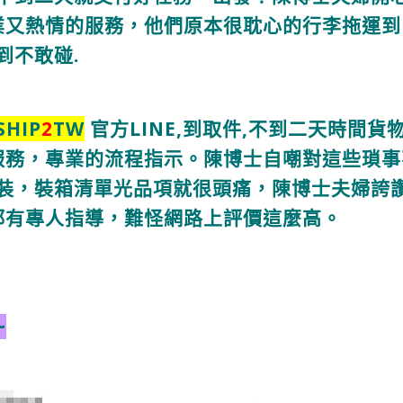
業又熱情的服務，
他們原本很耽心的行李拖運到
到不敢碰.
SHIP
2
TW
官方LINE,到取件,
不到二天時間貨
服務，專業的流程指示。
陳博士自嘲對這些瑣事
裝，裝箱清單光品項就很頭痛，陳博士夫婦誇
都有專人指導，難怪網路上評價這麼高。
~