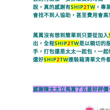
說，真的感謝有
SHIP
2
TW
，專
會找不到人協助，甚至費用會高
萬萬沒有想到簡單到只要從加入
出，
全程
SHIP
2
TW
是以親切的
手，打包還是太太一起包，一起
還好
SHIP
2
TW
連裝箱清單文件
感謝陳太太立馬賞了五星好評價