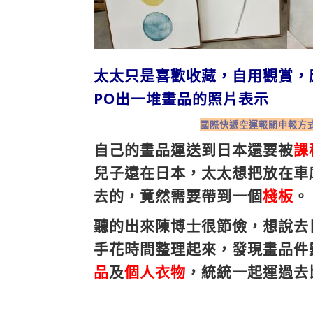
太太只是喜歡收藏，自用觀賞，
PO出一堆畫品的照片
表示
國際快遞空運報關申報方
自己的畫品運送到日本還要被
課
兒子遠在日本，太太想把放在車
去的，竟然需要帶到一個
棧板
。
聽的出來陳博士很節儉，想說去
手花時間整理起來，發現畫品件
品
及
個人衣物
，統統一起運過去