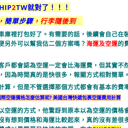
HIP
2
TW就對了！！！
，
簡單步驟
，行李隨後到
車庫裡打包好了。
有需要的話，後續會自己在
便
另外可以幫我估二個方案嗎？
海運及空運
的
客戶都會認為空運一定會比海運費，
但其實不
，因為時間真的是快很多，
報關方式相對簡單
計算，
但是不管選擇那個方式都會有基本的費
國際空運價格怎麼估算呢? 美國台灣快遞包裹空運費用計算
以空運的方式，
他驚訝到原本以為空運的價格
沒有想到價格和海運比較起來，真的沒有差很