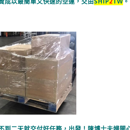
贊成以最簡單又快速的空運，交由
SHIP
2
TW
。
不到二天就交付好任務，出發！
陳博士夫婦開