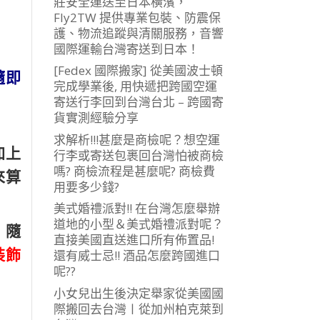
莊安全運送至日本橫濱，
Fly2TW 提供專業包裝、防震保
護、物流追蹤與清關服務，音響
國際運輸台灣寄送到日本！
[Fedex 國際搬家] 從美國波士頓
隨即
完成學業後, 用快遞把跨國空運
寄送行李回到台灣台北 – 跨國寄
貨實測經驗分享
求解析!!!甚麼是商檢呢？想空運
加上
行李或寄送包裹回台灣怕被商檢
嗎? 商檢流程是甚麼呢? 商檢費
來算
用要多少錢?
美式婚禮派對!! 在台灣怎麼舉辦
道地的小型＆美式婚禮派對呢？
，隨
直接美國直送進口所有佈置品!
裝飾
還有威士忌!! 酒品怎麼跨國進口
呢??
小女兒出生後決定舉家從美國國
際搬回去台灣〡從加州柏克萊到