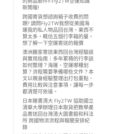
的商品郵件!! Fly2TW空運知識
新聞報!
跨國寄貨想諮詢箱子收費的問
題? 請問Fly2TW我想從美國海
運我的私人物品回台灣，東西不
算太多，概估五個行李箱的量，
想了解一下空運寄送的報價
澳洲搬家寄送東西回台灣經驗談
與實用指南｜多年累積的行李該
如何整理？海運、空運哪種划
算？流程需要準備哪些文件？本
文以親身經驗整理出打包重點、
費用比較與注意事項，讓每一步
都清楚可依循。
日本贈書清大 Fly2TW 協助國立
清華大學辦理日本取貨把教學產
品寄送回台灣清大圖書館和科法
所 跨國物流流程與報關安排紀
錄