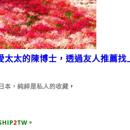
愛太太的陳博士，透過友人推薦找
日本，純綷是私人的收藏
，
HIP
2
TW。