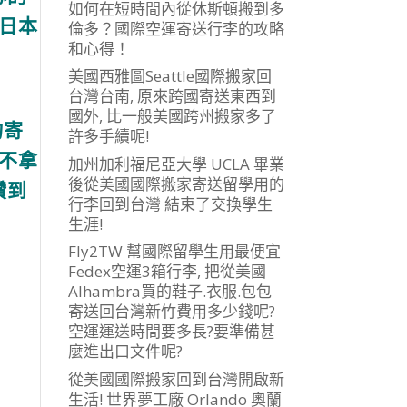
如何在短時間內從休斯頓搬到多
日本
倫多？國際空運寄送行李的攻略
和心得！
美國西雅圖Seattle國際搬家回
台灣台南, 原來跨國寄送東西到
國外, 比一般美國跨州搬家多了
物寄
許多手續呢!
不拿
加州加利福尼亞大學 UCLA 畢業
後從美國國際搬家寄送留學用的
讚到
行李回到台灣 結束了交換學生
生涯!
Fly2TW 幫國際留學生用最便宜
Fedex空運3箱行李, 把從美國
Alhambra買的鞋子.衣服.包包
寄送回台灣新竹費用多少錢呢?
空運運送時間要多長?要準備甚
麼進出口文件呢?
從美國國際搬家回到台灣開啟新
生活! 世界夢工廠 Orlando 奧蘭