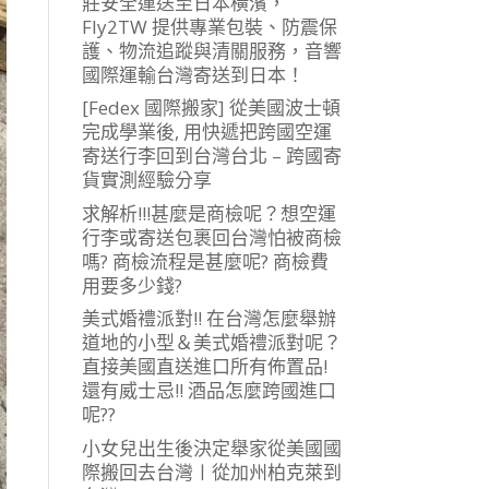
莊安全運送至日本橫濱，
Fly2TW 提供專業包裝、防震保
護、物流追蹤與清關服務，音響
國際運輸台灣寄送到日本！
[Fedex 國際搬家] 從美國波士頓
完成學業後, 用快遞把跨國空運
寄送行李回到台灣台北 – 跨國寄
貨實測經驗分享
求解析!!!甚麼是商檢呢？想空運
行李或寄送包裹回台灣怕被商檢
嗎? 商檢流程是甚麼呢? 商檢費
用要多少錢?
美式婚禮派對!! 在台灣怎麼舉辦
道地的小型＆美式婚禮派對呢？
直接美國直送進口所有佈置品!
還有威士忌!! 酒品怎麼跨國進口
呢??
小女兒出生後決定舉家從美國國
際搬回去台灣〡從加州柏克萊到