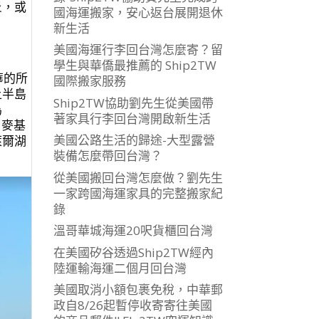
炎，或
國海運搬家，安心返台展開退休
新生活
美國海運行李回台灣怎麼寄？留
學生與華僑最推薦的 Ship2TW
華的所
國際搬家服務
上半島
Ship2TW協助劉先生從美國帶
為
著家具行李回台灣開啟新生活
。麥基
美國公路生活的歸途-大型露營
萊爾湖
裝備怎麼帶回台灣？
從美國搬回台灣怎麼做？劉先生
一家跨國海運家具的完整搬家紀
錄
溫哥華城海運20呎貨櫃回台灣
在美國矽谷透過Ship2TW經內
陸運輸海運二個月回台灣
美國取消小額包裹免稅，中華郵
政自8/26起暫停收寄寄往美國