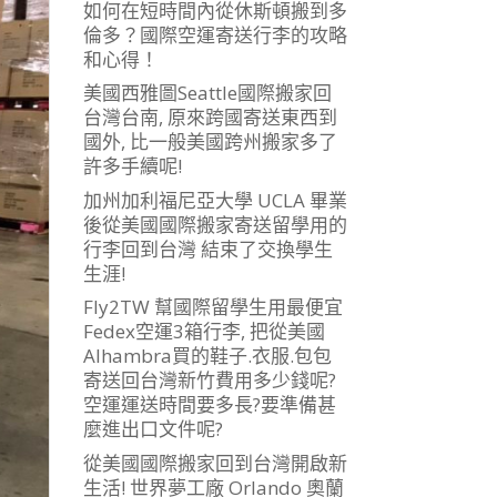
如何在短時間內從休斯頓搬到多
倫多？國際空運寄送行李的攻略
和心得！
美國西雅圖Seattle國際搬家回
台灣台南, 原來跨國寄送東西到
國外, 比一般美國跨州搬家多了
許多手續呢!
加州加利福尼亞大學 UCLA 畢業
後從美國國際搬家寄送留學用的
行李回到台灣 結束了交換學生
生涯!
Fly2TW 幫國際留學生用最便宜
Fedex空運3箱行李, 把從美國
Alhambra買的鞋子.衣服.包包
寄送回台灣新竹費用多少錢呢?
空運運送時間要多長?要準備甚
麼進出口文件呢?
從美國國際搬家回到台灣開啟新
生活! 世界夢工廠 Orlando 奧蘭