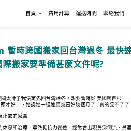
首頁
費用計算
運送時間
聯絡我們
gan 暫時跨國搬家回台灣過冬 最快
國際搬家要準備甚麼文件呢?
美國太冷了我決定先回台灣過冬，想要暫時從 美國密西根
哪裡開頭才好… ，她說她一經連續感冒好幾個月了…真的受不了了
無止盡的感冒
的休息和治療，導致抵抗力變差，經常會出現鼻涕倒流、鼻