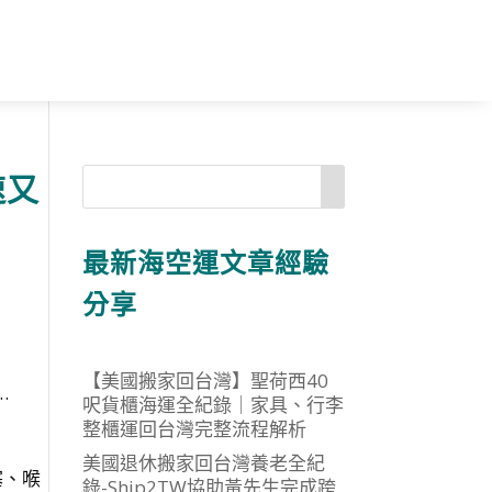
速又
最新海空運文章經驗
分享
【美國搬家回台灣】聖荷西40
…
呎貨櫃海運全紀錄｜家具、行李
整櫃運回台灣完整流程解析
美國退休搬家回台灣養老全紀
塞、喉
錄-Ship2TW協助黃先生完成跨