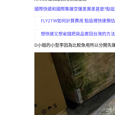
國際快遞和國際集運空運差異是甚麼?點
FLY2TW如何計算費用 點這裡快速預估喔
想快速又想省錢把貨品寄回台灣的方法
D小姐的小型李因為比較急用所以分開先