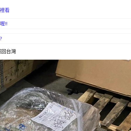
這裡看
!!
?
運回台灣