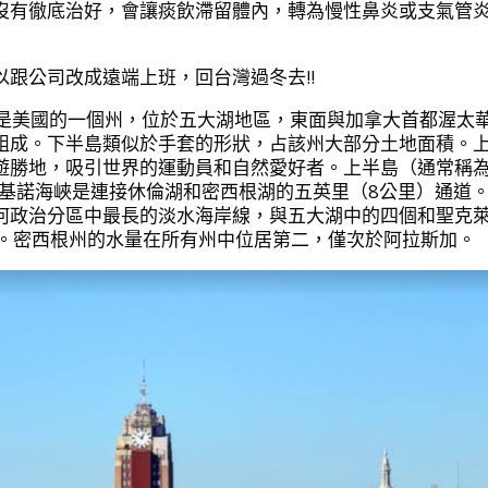
沒有徹底治好，會讓痰飲滯留體內，轉為慢性鼻炎或支氣管
跟公司改成遠端上班，回台灣過冬去!!
igan），是美國的一個州，位於五大湖地區，東面與加拿大首都渥太
組成。下半島類似於手套的形狀，占該州大部分土地面積。
遊勝地，吸引世界的運動員和自然愛好者。上半島（通常稱
麥基諾海峽是連接休倫湖和密西根湖的五英里（8公里）通道
何政治分區中最長的淡水海岸線，與五大湖中的四個和聖克
池塘。密西根州的水量在所有州中位居第二，僅次於阿拉斯加。