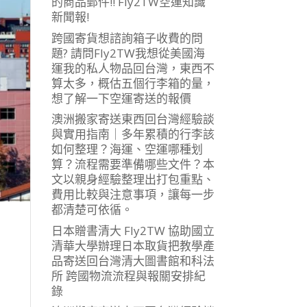
的商品郵件!! Fly2TW空運知識
新聞報!
跨國寄貨想諮詢箱子收費的問
題? 請問Fly2TW我想從美國海
運我的私人物品回台灣，東西不
算太多，概估五個行李箱的量，
想了解一下空運寄送的報價
澳洲搬家寄送東西回台灣經驗談
與實用指南｜多年累積的行李該
如何整理？海運、空運哪種划
算？流程需要準備哪些文件？本
文以親身經驗整理出打包重點、
費用比較與注意事項，讓每一步
都清楚可依循。
日本贈書清大 Fly2TW 協助國立
清華大學辦理日本取貨把教學產
品寄送回台灣清大圖書館和科法
所 跨國物流流程與報關安排紀
錄