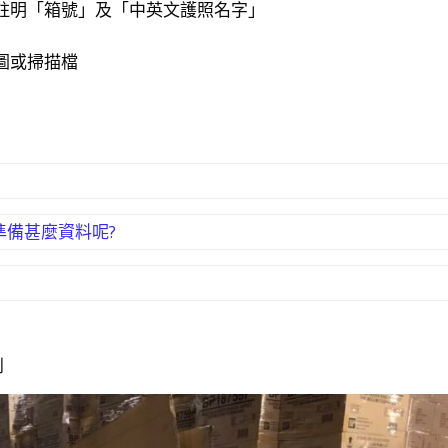
註明「箱號」及「中英文護照名字」
圖或掃描檔
!
要準備甚麼資料呢?
!
到