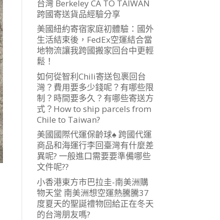
台灣 Berkeley CA TO TAIWAN
跨國寄送貨品經驗分享
美國紐約寄宿家庭初體驗：國外
生活結束後，FedEx空運結合當
地物流讓我跨國搬家回台中更輕
鬆！
如何從智利Chili寄送包裹回台
灣？費用要多少錢呢？有哪些限
制？時間要多久？有哪些寄送方
式？How to ship parcels from
Chile to Taiwan?
美國國際代運保齡球♠ 跨國代運
商品和海運行李回臺灣有什麼差
異呢? 一般進口需要要準備哪些
文件呢??
小香港東方市巴拉圭-南美洲購
物天堂 南美洲想空運熱騰騰37
度夏天的聖誕禮物回給正在冬天
的台灣朋友嗎?