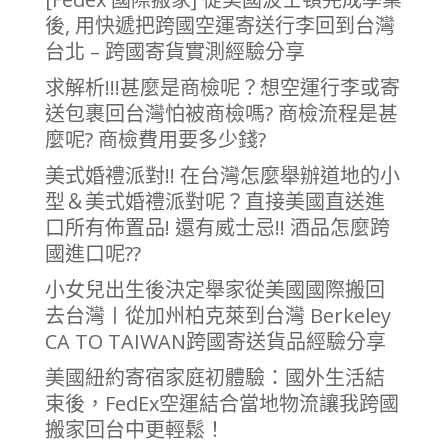
後, 用快遞把跨國空運寄送行李回到台灣
台北 – 跨國寄貨實測經驗分享
求解析!!!甚麼是商檢呢？想空運行李或寄
送包裹回台灣怕被商檢嗎? 商檢流程是甚
麼呢? 商檢費用要多少錢?
美式婚禮派對!! 在台灣怎麼舉辦道地的小
型＆美式婚禮派對呢？直接美國直送進
口所有佈置品! 還有威士忌!! 酒品怎麼跨
國進口呢??
小女兒出生後決定舉家從美國國際搬回
去台灣〡從加州柏克萊到台灣 Berkeley
CA TO TAIWAN跨國寄送貨品經驗分享
美國紐約寄宿家庭初體驗：國外生活結
束後，FedEx空運結合當地物流讓我跨國
搬家回台中更輕鬆！