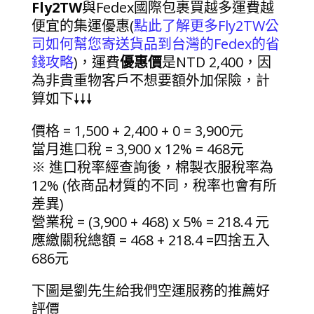
Fly2TW
與Fedex國際包裹買越多運費越
便宜的集運優惠(
點此了解更多Fly2TW公
司如何幫您寄送貨品到台灣的Fedex的省
錢攻略
)，運費
優惠價
是NTD 2,400，因
為非貴重物客戶不想要額外加保險，計
算如下🠗🠗🠗
價格 = 1,500 + 2,400 + 0 = 3,900元
當月進口稅 = 3,900 x 12% = 468元
※ 進口稅率經查詢後，棉製衣服稅率為
12% (依商品材質的不同，稅率也會有所
差異)
營業稅 = (3,900 + 468) x 5% = 218.4 元
應繳關稅總額 = 468 + 218.4 =四捨五入
686元
下圖是劉先生給我們空運服務的推薦好
評價