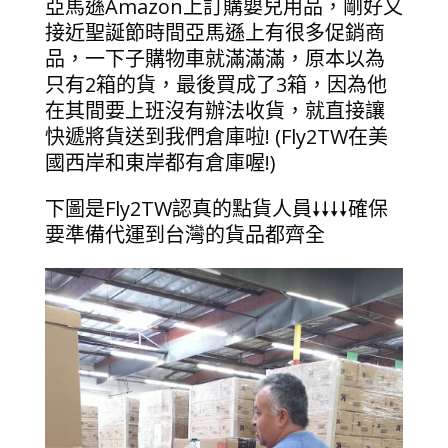
亞馬遜Amazon上訂購嬰兒用品，剛好又
接近聖誕節時間亞馬遜上有很多促銷商
品，一下子購物車就滿滿滿，原本以為
只有2箱的貨，最後買成了3箱，因為他
在其間要上班沒有辦法收貨，就直接讓
快遞將貨送到我們倉庫啦! (Fly2TW在美
國西岸和東岸都有倉庫喔!)
下圖是Fly2TW認真的點貨人員🠗🠗🠗🠗確保
要準備代運到台灣的貨品都齊全