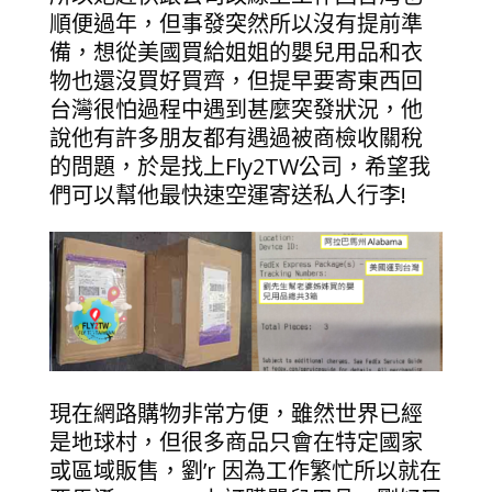
順便過年，但事發突然所以沒有提前準
備，想從美國買給姐姐的嬰兒用品和衣
物也還沒買好買齊，但提早要寄東西回
台灣很怕過程中遇到甚麼突發狀況，他
說他有許多朋友都有遇過被商檢收關稅
的問題，於是找上Fly2TW公司，希望我
們可以幫他最快速空運寄送私人行李!
現在網路購物非常方便，雖然世界已經
是地球村，但很多商品只會在特定國家
或區域販售，劉’r 因為工作繁忙所以就在