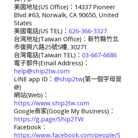
美國地址(US Office)：14337 Pioneer
Blvd #63, Norwalk, CA 90650, United
States
美國電話(US TEL)：
626-366-3327
台灣地址(Taiwan Office)：新竹縣竹北
市復興六路25號5樓, 30271
台灣電話(Taiwan TEL)：
03-667-6686
電子郵件(Email Address)：
help@ship2tw.com
LINE app ID：
@ship2tw
(第一個字母是
@)
網站(Web)：
https://www.ship2tw.com
Google商家(Google My Business)：
https://g.page/Ship2TW
Facebook：
https://www.facebook.com/people/S