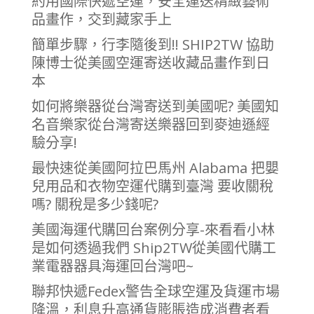
約用國際快遞空運，安全運送精緻藝術
品畫作，交到藏家手上
簡單步驟，行李隨後到!! SHIP2TW 協助
陳博士從美國空運寄送收藏品畫作到日
本
如何將樂器從台灣寄送到美國呢? 美國知
名音樂家從台灣寄送樂器回到麥迪遜經
驗分享!
最快速從美國阿拉巴馬州 Alabama 把嬰
兒用品和衣物空運代購到臺灣 要收關稅
嗎? 關稅是多少錢呢?
美國海運代購回台案例分享-來看看小林
是如何透過我們 Ship2TW從美國代購工
業電器器具海運回台灣吧~
聯邦快遞Fedex警告全球空運及貨運市場
降溫，利息升高通貨膨脹造成消費者看