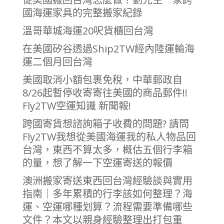
國海運家具的完整搬家紀錄
溫哥華城海運20呎貨櫃回台灣
在美國矽谷透過Ship2TW經內陸運輸海
運二個月回台灣
美國取消小額包裹免稅，中華郵政自
8/26起暫停收寄寄往美國的商品郵件!!
Fly2TW空運知識 新聞報!
跨國寄貨想諮詢箱子收費的問題? 請問
Fly2TW我想從美國海運我的私人物品回
台灣，東西不算太多，概估五個行李箱
的量，想了解一下空運寄送的報價
澳洲搬家寄送東西回台灣經驗談與實用
指南｜多年累積的行李該如何整理？海
運、空運哪種划算？流程需要準備哪些
文件？本文以親身經驗整理出打包重