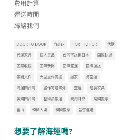
費用計算
運送時間
聯絡我們
DOOR TO DOOR
fedex
PORT TO PORT
代購
代運家具
個人貨品
台灣寄送到日本
國際快遞
國際收送
國際新聞
國際空運
國際運送
報關文件
大型畫作寄送
搬家
海空運
海運回台灣
畫作寄送國外
空運
組裝家具
美國回台灣
藝術品搬運
費用計算
跨國搬家
釜山
韓國入境
韓國搬家
音響運送
想要了解海運嗎?