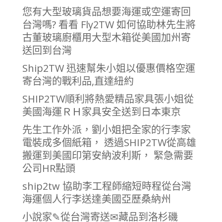
您有大型玻璃貨品想要海運或空運寄回
台灣嗎? 看看 Fly2TW 如何協助林先生將
古董玻璃廚櫃用大型木箱從美國加州寄
送回到台灣
Ship2TW 迅速幫朱小姐以優惠價格空運
寄台灣的戰利品,直達紐約
SHIP2TW順利將熱愛精品家具張小姐從
美國海運ＲＨ家具安全送到日本東京
先生工作外派，劉小姐把全家的行李家
電裝成多個紙箱， 透過SHIP2TW從高雄
搬運到美國印第安納波利斯， 緊急需要
公司HR點頭
ship2tw 協助李工程師縮短時程從台灣
海運個人行李送達美國亞歷桑納州
小說家✎從台灣寄送✉︎藏品到洛杉磯