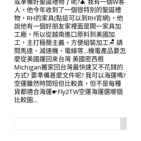
或準備好聖誕禮物了呢?🎄 我有一個W客
人，他今年收到了一個很特別的聖誕禮
物，RH的家具(點這可以到RH官網)，他
說他有一個好朋友家裡面是開一家具加
工廠，所以從越南進口原料到美國加
工，主打極簡主義，方便組裝加工🪑 請
問馬達、減速機、電線等…機電產品要怎
麼從美國運回來台灣 美國密西根
Michigan搬家回台灣最快速又不花錢的
方式? 要準備甚麼文件呢? 我可以海運嗎?
空運雖然時間短但比較貴，但不是每種
貨都適合海運☛Fly2TW空運海運選哪個
比較圖...