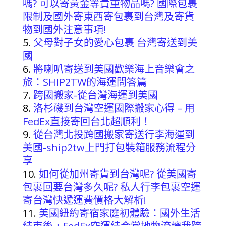
嗎? 可以寄黃金等貴重物品嗎? 國際包裹
限制及國外寄東西寄包裹到台灣及寄貨
物到國外注意事項!
父母對子女的愛心包裹 台灣寄送到美
國
將喇叭寄送到美國歡樂海上音樂會之
旅：SHIP2TW的海運問答篇
跨國搬家-從台灣海運到美國
洛杉磯到台灣空運國際搬家心得 – 用
FedEx直接寄回台北超順利！
從台灣北投跨國搬家寄送行李海運到
美國-ship2tw上門打包裝箱服務流程分
享
如何從加州寄貨到台灣呢? 從美國寄
包裹回要台灣多久呢? 私人行李包裹空運
寄台灣快遞運費價格大解析!
美國紐約寄宿家庭初體驗：國外生活