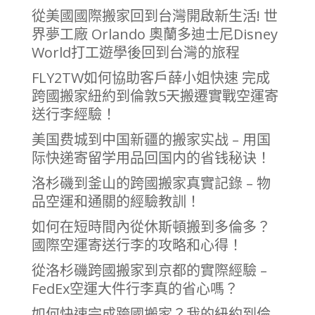
從美國國際搬家回到台灣開啟新生活! 世
界夢工廠 Orlando 奧蘭多迪士尼Disney
World打工遊學後回到台灣的旅程
FLY2TW如何協助客戶薛小姐快速 完成
跨國搬家紐約到倫敦5天搬遷實戰空運寄
送行李經驗！
美国费城到中国新疆的搬家实战 – 用国
际快递寄留学用品回国内的省钱秘诀！
洛杉磯到釜山的跨國搬家真實記錄 – 物
品空運和通關的經驗教訓！
如何在短時間內從休斯頓搬到多倫多？
國際空運寄送行李的攻略和心得！
從洛杉磯跨國搬家到京都的實際經驗 –
FedEx空運大件行李真的省心嗎？
如何快速完成跨國搬家？我的紐約到倫