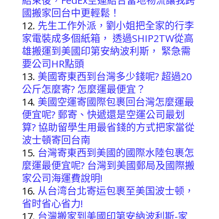
結束後，FedEx空運結合當地物流讓我跨
國搬家回台中更輕鬆！
先生工作外派，劉小姐把全家的行李
家電裝成多個紙箱， 透過SHIP2TW從高
雄搬運到美國印第安納波利斯， 緊急需
要公司HR點頭
美國寄東西到台灣多少錢呢? 超過20
公斤怎麼寄? 怎麼運最便宜？
美國空運寄國際包裹回台灣怎麼運最
便宜呢? 郵寄、快遞還是空運公司最划
算? 協助留學生用最省錢的方式把家當從
波士頓寄回台南
台灣寄東西到美國的國際水陸包裹怎
麼運最便宜呢? 台灣到美國郵局及國際搬
家公司海運費說明!
从台湾台北寄运包裹至美国波士顿，
省时省心省力!
台灣搬家到美國印第安納波利斯-家