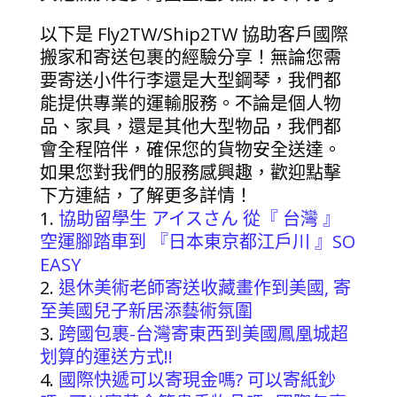
以下是 Fly2TW/Ship2TW 協助客戶國際
搬家和寄送包裹的經驗分享！無論您需
要寄送小件行李還是大型鋼琴，我們都
能提供專業的運輸服務。不論是個人物
品、家具，還是其他大型物品，我們都
會全程陪伴，確保您的貨物安全送達。
如果您對我們的服務感興趣，歡迎點擊
下方連結，了解更多詳情！
協助留學生 アイスさん 從『 台灣 』
空運腳踏車到 『日本東京都江戶川 』SO
EASY
退休美術老師寄送收藏畫作到美國, 寄
至美國兒子新居添藝術氛圍
跨國包裹-台灣寄東西到美國鳳凰城超
划算的運送方式!!
國際快遞可以寄現金嗎? 可以寄紙鈔