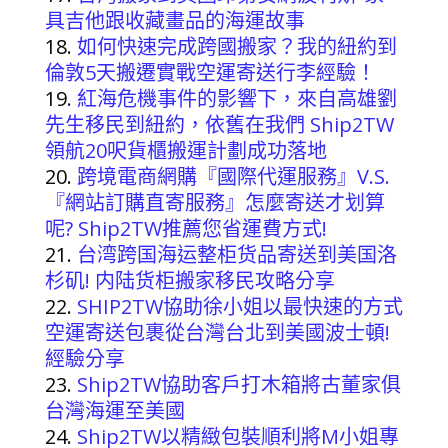
具吉他跟收藏畫品的海運故事
如何快速完成跨國搬家？我的紐約到
倫敦5天搬遷實戰空運寄送行李經驗！
紅海危機事件的影響下，來自高雄劉
先生移民到紐約，依舊在我們 Ship2TW
領航20呎貨櫃搬運計劃成功落地
跨境電商網購『國際代運服務』V.S.
『網站訂購直寄服務』怎麼寄送才划算
呢? Ship2TW推薦您省運費方式!
台湾跨国海运整柜货品寄送到美国洛
杉矶! 内陆货柜搬家移民攻略分享
SHIP2TW協助徐小姐以最快速的方式
空運寄送包裹從台灣台北到美國波士頓!
經驗分享
Ship2TW協助客戶打木箱將古董家俱
台灣海運至美國
Ship2TW以精緻包裝順利將M小姐專