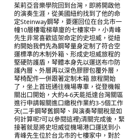
茱莉亞音樂學院回到台灣，即將開啟他
的演奏生涯，從美國紐約找到了他的命
定Steinway鋼琴，要運回位在台北市一
幢10層樓電梯華廈的七樓家中，小青峰
先生非常喜歡這架命定的史坦威，從紐
約開始我們先為鋼琴量身定制了符合空
運標準的木制外箱、形成史坦威旅程的
堅硬防護盾，琴體本身先以運送布巾防
護內層、外層再以深色膠膠包覆外層，
琴椅配件一併跟著定制木箱 旅程開始
了，坐上首班通往機場專車，從登機報
關出口開始，大約4-6天能抵達台灣關區
進行申請報關進口繳稅作業約3-5個工作
天(二手鋼琴舊鋼琴、與演奏琴關稅是如
何計算呢?可以參閱這裡)清關完成後，緊
接著就是將史坦威從機場港口運送到小
青峰先生位於台北市的七樓家中，對於