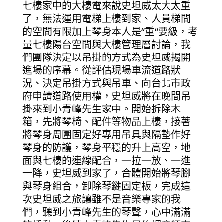
七樓家中的大樓電來說史坦威太大太重
了，無法運用電梯上樓到家、人員梯間
的空間有限加上琴身本人是“重“要級，考
量七樓陽台空間與大樓管理層討論，我
們團隊決定以吊掛的方式為史坦威揭開
進場的序幕。從評估現場車流道路狀
況、決定吊掛方式與吊車、向台北市政
府申請道路使用權，史坦威將在晚間吊
掛來到小青峰先生家中。開始拆除木
箱，先將琴椅、配件等物品上樓，接著
將琴身周圍固定好專用吊具與隔墊作好
琴身的防護，琴身平穩的升上高空，地
面與七樓的連線配合，一拉一放、一進
一降，史坦威到家了，合體開始將琴腳
與琴身組合，卸除琴鍵固定板，完成這
次史坦威之旅讓雖不是音樂專家的我
們，聽到小青峰先生的琴聲，心中滿滿