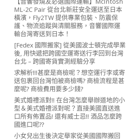
【音響發燒友必選國際運輸】McIntosh
ML-2C Pair 從台北新莊安全運送至日本
橫濱，Fly2TW 提供專業包裝、防震保
護、物流追蹤與清關服務，音響國際運
輸台灣寄送到日本！
[Fedex 國際搬家] 從美國波士頓完成學業
後, 用快遞把跨國空運寄送行李回到台灣
台北 – 跨國寄貨實測經驗分享
求解析!!!甚麼是商檢呢？想空運行李或寄
送包裹回台灣怕被商檢嗎? 商檢流程是甚
麼呢? 商檢費用要多少錢?
美式婚禮派對!! 在台灣怎麼舉辦道地的小
型＆美式婚禮派對呢？直接美國直送進
口所有佈置品! 還有威士忌!! 酒品怎麼跨
國進口呢??
小女兒出生後決定舉家從美國國際搬回