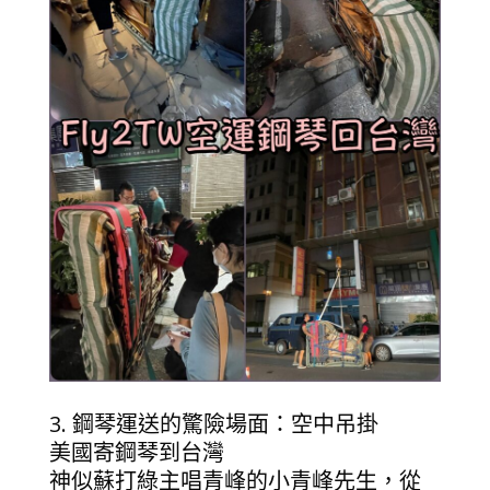
3. 鋼琴運送的驚險場面：空中吊掛
美國寄鋼琴到台灣
神似蘇打綠主唱青峰的小青峰先生，從