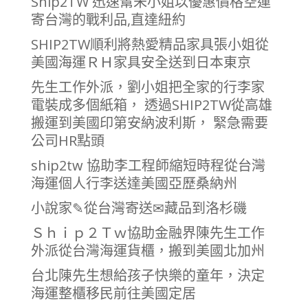
Ship2TW 迅速幫朱小姐以優惠價格空運
寄台灣的戰利品,直達紐約
SHIP2TW順利將熱愛精品家具張小姐從
美國海運ＲＨ家具安全送到日本東京
先生工作外派，劉小姐把全家的行李家
電裝成多個紙箱， 透過SHIP2TW從高雄
搬運到美國印第安納波利斯， 緊急需要
公司HR點頭
ship2tw 協助李工程師縮短時程從台灣
海運個人行李送達美國亞歷桑納州
小說家✎從台灣寄送✉︎藏品到洛杉磯
Ｓｈｉｐ２Ｔｗ協助金融界陳先生工作
外派從台灣海運貨櫃，搬到美國北加州
台北陳先生想給孩子快樂的童年，決定
海運整櫃移民前往美國定居