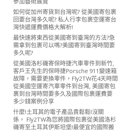
參加藝術展覽
如何從加州寄貨到台灣呢? 從美國寄包裹
回要台灣多久呢? 私人行李包裹空運寄台
灣快遞運費價格大解析!
最快速將東西從美國寄到臺灣的方法?急
需拿到包裹可以嗎?美國寄到臺灣時間要
多久呢?
從美國洛杉磯寄保時捷汽車零件到新竹,
客戶王先生的保時捷Porsche 911變速箱
故障，需要更換零件，Fly2TW花4天時間
從美國空運寄汽車零件到台灣, 美國寄包
裹到台灣時間要多久及國際包裹運費要
多少錢案例分享
什麼!土耳其的電子產品貴鬆鬆!沒關
係， Fly2TW為您將國際包裹從美國洛杉
磯寄至土耳其伊斯坦堡!最便宜的國際搬