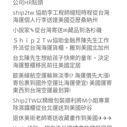
公司HR點頭
ship2tw 協助李工程師縮短時程從台灣
海運個人行李送達美國亞歷桑納州
小說家✎從台灣寄送✉︎藏品到洛杉磯
Ｓｈｉｐ２Ｔｗ協助金融界陳先生工作
外派從台灣海運貨櫃，搬到美國北加州
台北陳先生想給孩子快樂的童年，決定
海運整櫃移民前往美國定居
歐美線航空運輸無淡季!? 海運價先大漲!
寄包裹到國外空運比海運便宜! 美國運寄
東西到台灣空運最划算!
Ship2TW以精緻包裝順利將M小姐專業
除濕鐵櫃從台北運送到美國矽谷
退休美術老師寄送收藏畫作到美國✈✈✈