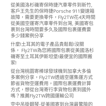
從美國洛杉磯寄保時捷汽車零件到新竹,
客戶王先生的保時捷Porsche 911變速箱
故障，需要更換零件，Fly2TW花4天時間
從美國空運寄汽車零件到台灣, 美國寄包
裹到台灣時間要多久及國際包裹運費要
多少錢案例分享
什麼!土耳其的電子產品貴鬆鬆!沒關
係， Fly2TW為您將國際包裹從美國洛杉
磯寄至土耳其伊斯坦堡!最便宜的國際搬
家!
從台灣桃園寄棒球發球機到加拿大多倫
多案例分享，Fly2TW透過空運集運方式
節省貨物空運費用，國際包裹運費計算
方式，想從台灣寄行李貨物包裹到國外
嗎？推薦Fly2TW跨國運輸公司
空中吊掛鋼琴-從美國寄到台灣最驚險的