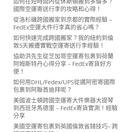
如何在短時間內從休斯頓搬到多倫多？
國際空運寄送行李的攻略和心得！
從洛杉磯跨國搬家到京都的實際經驗 –
FedEx空運大件行李真的省心嗎？
如何快速完成跨國搬家？我的紐約到倫
敦5天搬遷實戰空運寄送行李經驗！
協助洪先生從芝加哥空運寄包裹到荷蘭
阿姆斯特丹心得分享 – FedEx寄貨好方
便！
如何用DHL/Fedex/UPS從邁阿密寄國際
包裹到阿聯酋迪拜呢？
美國波士頓跨國空運寄大件樂器大提琴
到西班牙馬德里 – FedEx寄貨實測！經驗
分享
美國空運寄包裹到英國倫敦省錢技巧– 跨