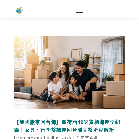
【美國搬家回台灣】聖荷西40呎貨櫃海運全紀
錄｜家具、行李整櫃運回台灣完整流程解析
by
autotest88
|
8 月 6, 2026
|
美國寄空運