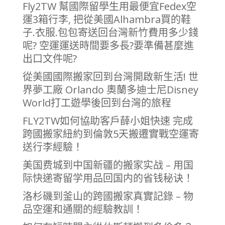
Fly2TW 幫國際留學生用最便宜Fedex空
運3箱行李, 把從美國Alhambra買的鞋
子.衣服.包包寄送回台灣新竹費用多少錢
呢? 空運運送時間要多長?要準備甚麼進
出口文件呢?
從美國國際搬家回到台灣開啟新生活! 世
界夢工廠 Orlando 奧蘭多迪士尼Disney
World打工遊學後回到台灣的旅程
FLY2TW如何協助客戶薛小姐快速 完成
跨國搬家紐約到倫敦5天搬遷實戰空運寄
送行李經驗！
美国费城到中国新疆的搬家实战 – 用国
际快递寄留学用品回国内的省钱秘诀！
洛杉磯到釜山的跨國搬家真實記錄 – 物
品空運和通關的經驗教訓！