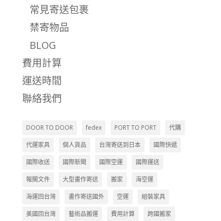
常見寄送包裹
禁寄物品
BLOG
費用計算
運送時間
聯絡我們
DOOR TO DOOR
fedex
PORT TO PORT
代購
代運家具
個人貨品
台灣寄送到日本
國際快遞
國際收送
國際新聞
國際空運
國際運送
報關文件
大型畫作寄送
搬家
海空運
海運回台灣
畫作寄送國外
空運
組裝家具
美國回台灣
藝術品搬運
費用計算
跨國搬家