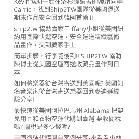
Kevin協助一起在洛杉磯讀書的韓藉同學
Carrie，找到Ship2TW團隊從美國運送
期末作品安全回到韓國首爾!!!
ship2tw 協助賣家Ｔiffany小姐從美國紐
約用國際快遞空運，安全運送精緻藝術
品畫作，交到藏家手上
簡單步驟，行李隨後到!! SHIP2TW 協助
陳博士從美國空運寄送收藏品畫作到日
本
如何將樂器從台灣寄送到美國呢? 美國知
名音樂家從台灣寄送樂器回到麥迪遜經
驗分享!
最快速從美國阿拉巴馬州 Alabama 把嬰
兒用品和衣物空運代購到臺灣 要收關稅
嗎? 關稅是多少錢呢?
美國海運代購回台案例分享-來看看小林