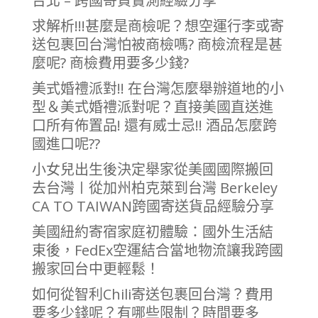
台北 – 跨國寄貨實測經驗分享
求解析!!!甚麼是商檢呢？想空運行李或寄
送包裹回台灣怕被商檢嗎? 商檢流程是甚
麼呢? 商檢費用要多少錢?
美式婚禮派對!! 在台灣怎麼舉辦道地的小
型＆美式婚禮派對呢？直接美國直送進
口所有佈置品! 還有威士忌!! 酒品怎麼跨
國進口呢??
小女兒出生後決定舉家從美國國際搬回
去台灣〡從加州柏克萊到台灣 Berkeley
CA TO TAIWAN跨國寄送貨品經驗分享
美國紐約寄宿家庭初體驗：國外生活結
束後，FedEx空運結合當地物流讓我跨國
搬家回台中更輕鬆！
如何從智利Chili寄送包裹回台灣？費用
要多少錢呢？有哪些限制？時間要多